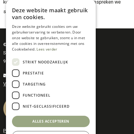
kunnen invloed hebben op de offerte, dan bespreken we
Deze website maakt gebruik
samen de gevolgen.
van cookies.
Deze website gebruikt cookies om uw
gebruikerservaring te verbeteren. Door
onze website te gebruiken, stemt u in met
alle cookies in overeenstemming met ons
© MAY bv
Cookiebeleid.
Lees verder
Spoorwegstraat 10
9810 Nazareth - De Pinte
STRIKT NOODZAKELIJK
PRESTATIE
info@amivino.be
Volg ons op instagram
TARGETING
FUNCTIONEEL
NIET-GECLASSIFICEERD
ALLES ACCEPTEREN
Privacy