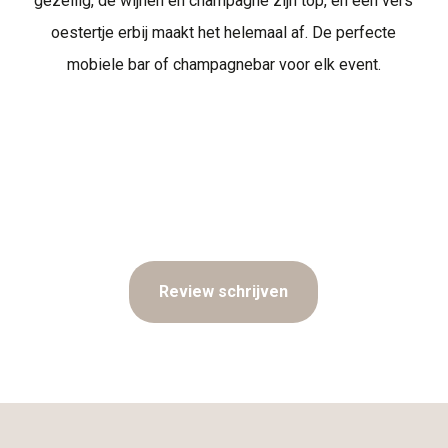
gezellig, de wijnen en champagne zijn top, en een vers
oestertje erbij maakt het helemaal af. De perfecte
mobiele bar of champagnebar voor elk event.
Review schrijven