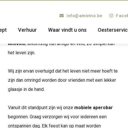
info@amivino.be
Face
Welkom bij Amivino
ept
Verhuur
Waar vindt u ons
Oesterservi
Amivino
; afkomstig van amigo en vino, zo simpel kan
het leven zijn.
Wij zijn ervan overtuigd dat het leven niet meer hoeft te
zijn dan omringd worden door vrienden met een lekker
glaasje in de hand.
Vanuit dit standpunt zijn wij onze
mobiele aperobar
begonnen. Graag verzorgen wij voor iedereen een
ontspannen dag. Elk feest kan op maat worden