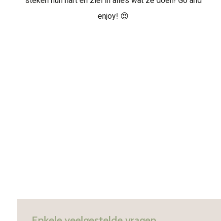
steken hun hart en ziel in alles wat ze doen! Go and
enjoy! 😍
Enkele veelgestelde vragen