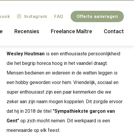
book
Instagram
FAQ
Offerte aanvragen
Wesley en Julie maken van elke
ce
Recensies
Freelance Maître
Contact
gelegenheid een feest
Wesley Houtman
is een enthousiaste persoonlijkheid
die het begrip horeca hoog in het vaandel draagt.
Mensen bedienen en iedereen in de watten leggen is
een hobby geworden voor hem. Vriendelijk, sociaal en
super enthousiast zijn een paar kenmerken die we
zeker aan zijn naam mogen koppelen. Dit zorgde ervoor
dat hij in 2018 de titel
"Sympathiekste garçon van
Gent"
op zich mocht nemen. Dit werkpaard is een
meerwaarde op elk feest.