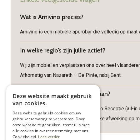
Wat is Amivino precies?
Amivino is een mobiele aperobar die volledig op maat w
In welke regio’s zijn jullie actief?
Wij zijn mobiel en verplaatsen ons over heel vlaander
Afkomstig van Nazareth – De Pinte, nabij Gent.
Welke formules bieden jullie aan?
Deze website maakt gebruik
van cookies.
We hebben diverse formules: Amivino Receptie (all-in d
Deze website gebruikt cookies om uw
tapas. Naast onze formules wordt elke afwerking op ma
gebruikerservaring te verbeteren. Door
onze website te gebruiken, stemt u in met
alle cookies in overeenstemming met ons
Cookiebeleid.
Lees verder