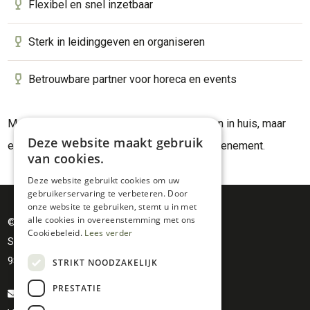
Flexibel en snel inzetbaar
Sterk in leidinggeven en organiseren
Betrouwbare partner voor horeca en events
Met Wesley haal je niet zomaar extra handen in huis, maar
Deze website maakt gebruik
een echte meerwaarde voor jouw zaak of evenement.
van cookies.
Deze website gebruikt cookies om uw
gebruikerservaring te verbeteren. Door
onze website te gebruiken, stemt u in met
alle cookies in overeenstemming met ons
© MAY bv
Cookiebeleid.
Lees verder
Spoorwegstraat 10
9810 Nazareth - De Pinte
STRIKT NOODZAKELIJK
PRESTATIE
info@amivino.be